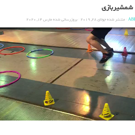
 شمشیربازی
AB
· منتشر شده
جولای 28, 2019
· بروزرسانی شده
مارس 14, 2020