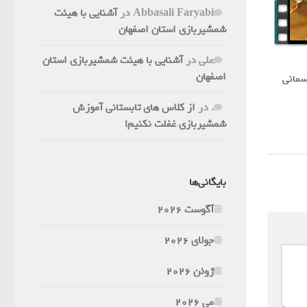
Abbasali Faryabi
در
آشنایی با هیئت
شمشیربازی استان اصفهان
علی
در
آشنایی با هیئت شمشیربازی استان
اصفهان
سمانی
.
در
از کلاس های تابستانی آموزش
شمشیربازی غفلت نکنیم!
بایگانی‌ها
آگوست 2026
جولای 2026
ژوئن 2026
می 2026