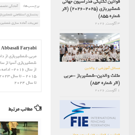
قوانین تکنیکی فدراسیون جهانی
برچسب‌ها:
آمادگی تخصص
شمشیربازی (2025-2026) (اثر
بدنسازی استقامتی شمشیرباز
شماره 855)
تمرینات آماده سازی شمشیرب
3 آگوست, 2026
Abbasali Faryabi
مربی شمشیربازی از دا
مسائل آموزشی
/
والدین
از سال 16
مثلث والدین-شمشیرباز -مربی
(اثر شماره 854)
تا سال 2024
1 آگوست, 2026
مطالب مرتبط
قوانین
/
قوانین فدراسیون جهانی