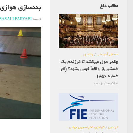
مطالب داغ
بدنسازی هوازی
توسط
BASALI FARYABI
مسائل آموزشی
/
والدین
چقدر طول می‌کشد تا فرزندم یک
شمشیرباز واقعاً خوبی بشود؟ (اثر
شماره 856)
7 آگوست, 2026
قوانین
/
قوانین فدراسیون جهانی