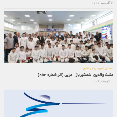
3 آگوست, 2026
مسائل آموزشی
/
والدین
مثلث والدین-شمشیرباز -مربی (اثر شماره 854)
1 آگوست, 2026