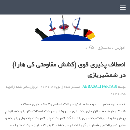
دنیای پر رمز و راز شمشیربازی
آموزش
/
بدنسازی
0
انعطاف پذیری قوی (کشش مقاومتی کی هارا)
در شمشیربازی
توسط
ABBASALI FARYABI
· منتشر شده
ژانویه 5, 2020
· بروزرسانی شده
ژانویه
25, 2020
قدم جلو، قدم عقب و حمله. اینها حرکات اساسی شمشیربازی هستند.
شمشیربازها به سالن های بدنسازی می روند و حرکات اسکات، کار با وزنه، انواع
پرش ها و تمرینات بدنسازی با دستگاه، تمرینات پل، تمرینات پاندولی با وزنه و
سایر تمرینات بی شمار دیگر را انجام می دهند تا بتوانند این حرکت ها را به