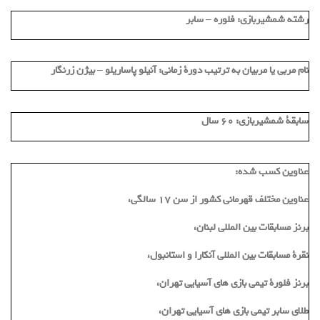
رشته شمشیربازی: فلوره – سابر
نام مربی یا مربیان به ترتیب دورة زمانی:
آنیلو پاساریلو
– بیژن زرنگار
سابقة شمشیربازی: 60 سال
عناوین کسب شده:
عناوین مختلف قهرمانی کشور از سن 17 سالگی،
برنز مسابقات بین المللی لبنان،
نقرة مسابقات بین المللی آنکارا و استانبول،
برنز فلورة تیمی بازی های آسیایی تهران،
طلای سابر تیمی بازی های آسیایی تهران،