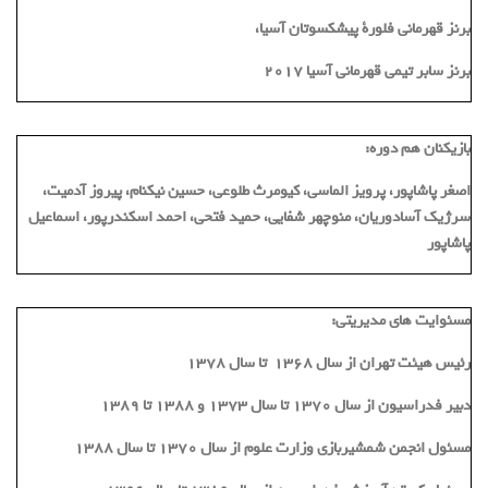
برنز قهرمانی فلورة پیشکسوتان آسیا،
برنز سابر تیمی قهرمانی آسیا 2017
بازیکنان هم دوره:
اصغر پاشاپور، پرویز الماسی، کیومرث طلوعی، حسین نیکنام، پیروز آدمیت،
سرژیک آسادوریان، منوچهر شفایی، حمید فتحی، احمد اسکندرپور، اسماعیل
پاشاپور
مسئوایت های مدیریتی:
رئیس هیئت تهران از سال 1368 تا سال 1378
دبیر فدراسیون از سال 1370 تا سال 1373 و 1388 تا 1389
مسئول انجمن شمشیربازی وزارت علوم از سال 1370 تا سال 1388