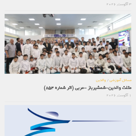
3 آگوست, 2026
مسائل آموزشی
/
والدین
مثلث والدین-شمشیرباز -مربی (اثر شماره 854)
1 آگوست, 2026