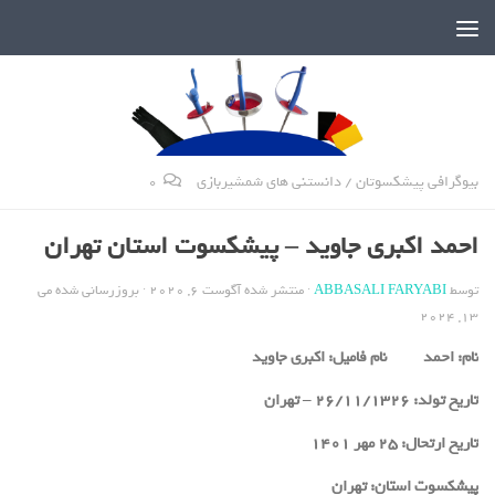
دنیای پر رمز و راز شمشیربازی
بیوگرافی پیشکسوتان
/
دانستنی های شمشیربازی
0
احمد اکبری جاوید – پیشکسوت استان تهران
توسط
ABBASALI FARYABI
· منتشر شده
آگوست 6, 2020
· بروزرسانی شده
می
13, 2024
نام:
احمد
نام فامیل:
اکبری جاوید
تاریخ تولد:
26/11/1326 – تهران
تاریخ ارتحال: 25 مهر 1401
پیشکسوت استان:
تهران