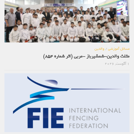
مسائل آموزشی
/
والدین
مثلث والدین-شمشیرباز -مربی (اثر شماره 854)
1 آگوست, 2026