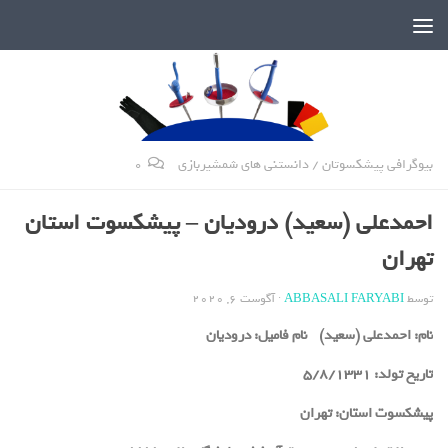
دنیای پر رمز و راز شمشیربازی
بیوگرافی پیشکسوتان
/
دانستنی های شمشیربازی
0
احمدعلی (سعید) درودیان – پیشکسوت استان
تهران
توسط
ABBASALI FARYABI
·
آگوست 6, 2020
نام:
احمدعلی (سعید)
نام فامیل:
درودیان
تاریخ تولد:
5/8/1331
پیشکسوت استان:
تهران