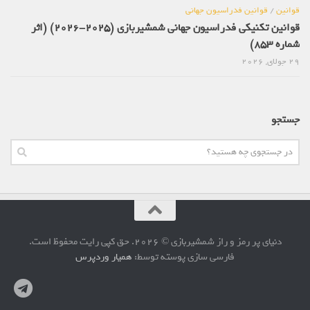
قوانین
/
قوانین فدراسیون جهانی
قوانین تکنیکی فدراسیون جهانی شمشیربازی (2025-2026) (اثر
شماره 853)
29 جولای, 2026
جستجو
دنیای پر رمز و راز شمشیربازی © 2026. حق کپی رایت محفوظ است.
فارسی سازی پوسته توسط:
همیار وردپرس