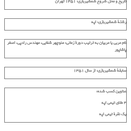
تاریخ و محل شروع شمشیربازی:
1351 تهران
رشتة شمشیربازی:
اپه
نام مربی یا مربیان به ترتیب دورة زمانی:
منوچهر شفایی، مهندس رادپی، اصغر
پاشاپور
سابقة شمشیربازی:
از سال 1351
عناوین کسب شده:
4 طلای تیمی اپه
یک نقرة تیمی اپه