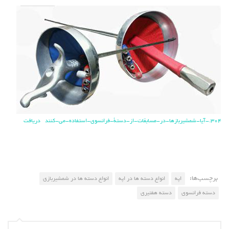
304.-آیا-شمشیربازها-در-مسابقات-از-دستة-فرانسوی-استفاده-می-کنند
دریافت
برچسب‌ها:
اپه
انواع دسته ها در اپه
انواع دسته ها در شمشیربازی
دسته فرانسوی
دسته هفتیری