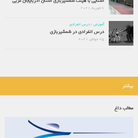
آشنایی با هیئت شمشیربازی استان آذربایجان غربی
6 فوریه, 2021
آموزش
/
درس انفرادی
درس انفرادی در شمشیربازی
25 جولای, 2021
بیشتر
مطالب داغ