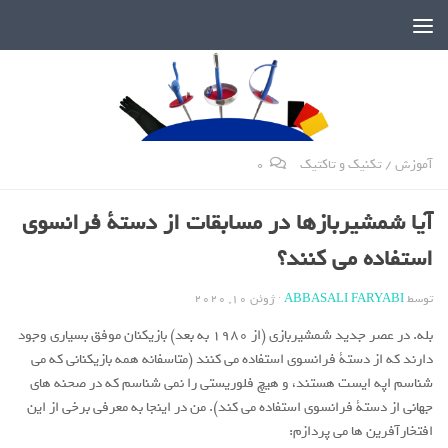
دنیای پر رمز و راز شمشیربازی
آموزش
/
تکنیک و تاکتیک
0
آیا شمشیربازها در مسابقات از دستة فرانسوی
استفاده می کنند؟
توسط
ABBASALI FARYABI
·
ژوئن 10, 2020
بله. در عصر جدید شمشیربازی (از 1980 به بعد) بازیکنان موفق بسیاری وجود
دارند که از دستة فرانسوی استفاده می کنند (متاسفانه همه بازیکنانی که می
شناسم اپه ایست هستند، و هیچ فلوریستی را نمی شناسم که در صحنه های
جهانی از دستة فرانسوی استفاده می کند). من در اینجا به معرفی برخی از این
افتخارآفرین ها می پردازم: