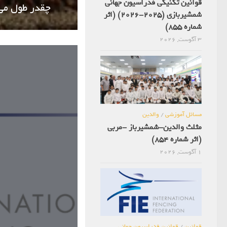
قوانین تکنیکی فدراسیون جهانی
چقدر طول می‌ک
شمشیربازی (2025-2026) (اثر
شماره 855)
3 آگوست, 2026
مسائل آموزشی
/
والدین
مثلث والدین-شمشیرباز -مربی
(اثر شماره 854)
1 آگوست, 2026
قوانین
/
قوانین فدراسیون جهانی