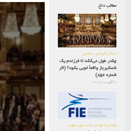
مطالب داغ
مسائل آموزشی
/
والدین
چقدر طول می‌کشد تا فرزندم یک
شمشیرباز واقعاً خوبی بشود؟ (اثر
شماره 856)
7 آگوست, 2026
قوانین
/
قوانین فدراسیون جهانی