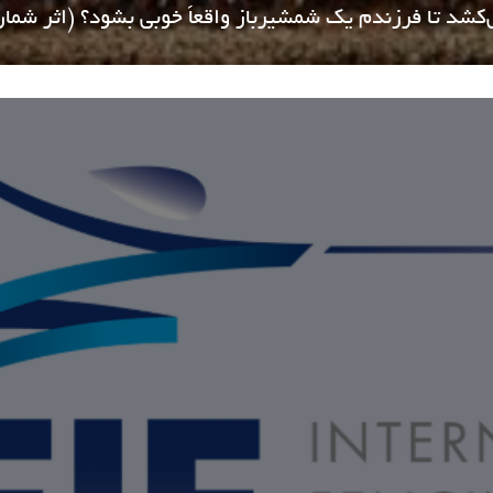
شد تا فرزندم یک شمشیرباز واقعاً خوبی بشود؟ (اثر شماره 56