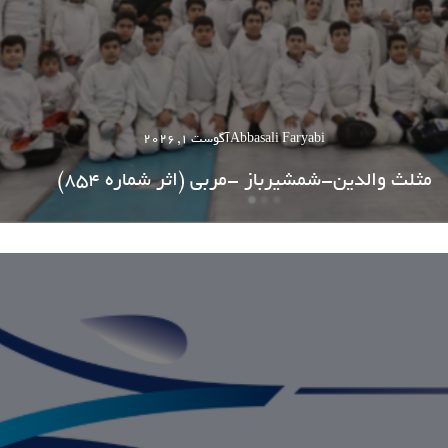
Abbasali Faryabi
آگوست 1, 2026
مثلث والدین-شمشیرباز -مربی (اثر شماره 854)