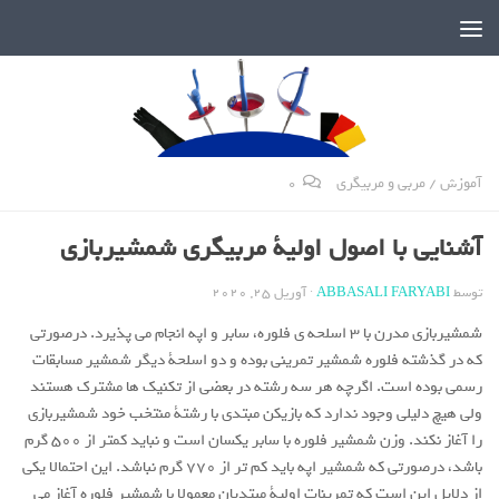
دنیای پر رمز و راز شمشیربازی
آموزش
/
مربی و مربیگری
0
آشنایی با اصول اولیة مربیگری شمشیربازی
توسط
ABBASALI FARYABI
·
آوریل 25, 2020
شمشیربازی مدرن با 3 اسلحه ی فلوره، سابر و اپه انجام می پذیرد. درصورتی
که در گذشته فلوره شمشیر تمرینی بوده و دو اسلحة دیگر شمشیر مسابقات
رسمی بوده است. اگرچه هر سه رشته در بعضی از تکنیک ها مشترک هستند
ولی هیچ دلیلی وجود ندارد که بازیکن مبتدی با رشتة منتخب خود شمشیربازی
را آغاز نکند. وزن شمشیر فلوره با سابر یکسان است و نباید کمتر از 500 گرم
باشد، درصورتی که شمشیر اپه باید کم تر از 770 گرم نباشد. این احتمالا یکی
از دلایل این است که تمرینات اولیة مبتدیان معمولا با شمشیر فلوره آغاز می