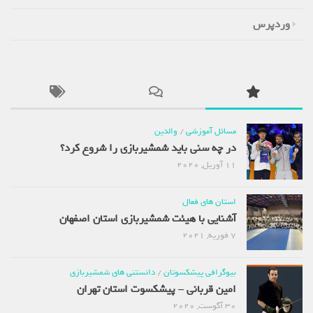
وردپرس
مسائل آموزشی
/
والدین
در چه سنی باید شمشیربازی را شروع کرد؟
11 آوریل, 2020
استان های فعال
آشنایی با هیئت شمشیربازی استان اصفهان
7 فوریه, 2021
بیوگرافی پیشکسوتان
/
دانستنی های شمشیربازی
امین قربانی – پیشکسوت استان تهران
30 آگوست, 2020