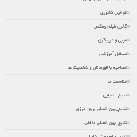
قوانین کشوری
گالری فیلم وعکس
مربی و مربیگری
مسائل آموزشی
مصاحبه با قهرمانان و شخصیت ها
مناسبت ها
نتایج_آسیایی
نتایج_بین المللی برون مرزی
نتایج_بین المللی داخلی
نتایج_جام جهانی داخلی