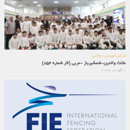
مسائل آموزشی
/
والدین
مثلث والدین-شمشیرباز -مربی (اثر شماره 854)
1 آگوست, 2026