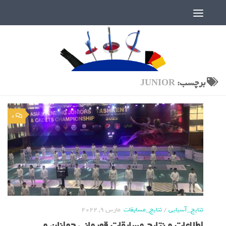
دنیای پر رمز و راز شمشیربازی
برچسب:
JUNIOR
0
نتایج_آسیایی
/
نتایج_مسابقات
مارس 9, 2022
اطلاعات و نتایج مسابقات قهرمانی جوانان و