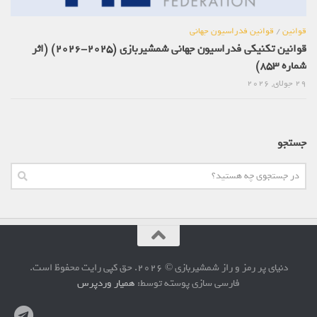
قوانین
/
قوانین فدراسیون جهانی
قوانین تکنیکی فدراسیون جهانی شمشیربازی (2025-2026) (اثر
شماره 853)
29 جولای, 2026
جستجو
دنیای پر رمز و راز شمشیربازی © 2026. حق کپی رایت محفوظ است.
فارسی سازی پوسته توسط:
همیار وردپرس