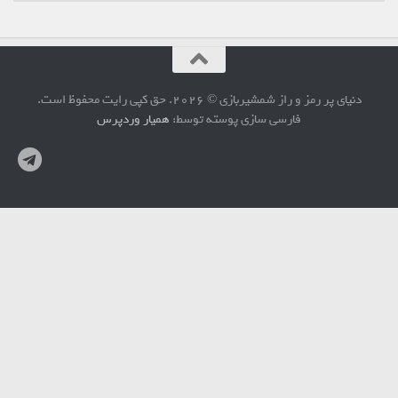
دنیای پر رمز و راز شمشیربازی © 2026. حق کپی رایت محفوظ است.
فارسی سازی پوسته توسط:
همیار وردپرس