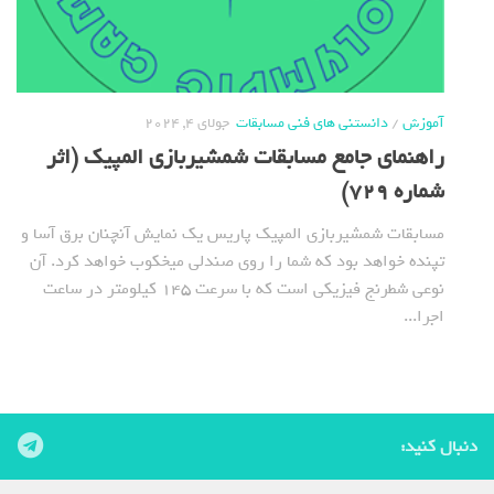
آموزش
/
دانستنی های فنی مسابقات
جولای 4, 2024
راهنمای جامع مسابقات شمشیربازی المپیک (اثر
شماره 729)
مسابقات شمشیربازی المپیک پاریس یک نمایش آنچنان برق آسا و
تپنده خواهد بود که شما را روی صندلی میخکوب خواهد کرد. آن
نوعی شطرنج فیزیکی است که با سرعت 145 کیلومتر در ساعت
اجرا...
دنبال کنید: