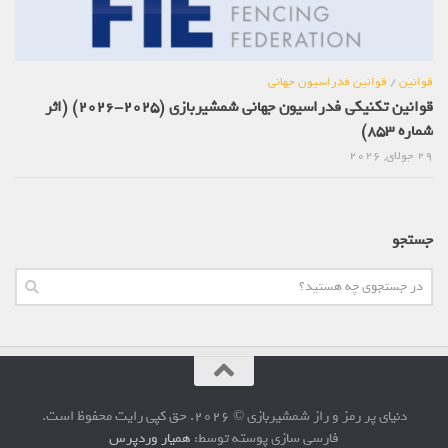
قوانین
/
قوانین فدراسیون جهانی
قوانین تکنیکی فدراسیون جهانی شمشیربازی (2025-2026) (اثر
شماره 853)
29 جولای, 2026
جستجو
دنیای پر رمز و راز شمشیربازی © 2026. حق کپی رایت محفوظ است.
فارسی سازی پوسته توسط:
همیار وردپرس