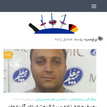
دنیای پر رمز و راز شمشیربازی
برچسب:
یوسف صادق زاده
3
بیوگرافی پیشکسوتان
/
دانستنی های شمشیربازی
سپتامبر 3, 2020
یوسف صادق زاده – پیشکسوت استان آذربایجان