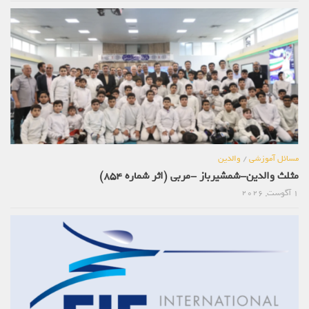
مسائل آموزشی
/
والدین
مثلث والدین-شمشیرباز -مربی (اثر شماره 854)
1 آگوست, 2026