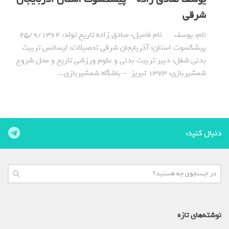
شرقی
نام: یوسف نام فامیل: صادق زاده تاریخ تولد: 25/9/1362
پیشکسوت استان: آذربایجان شرقی تحصیلات: لیسانس تربیت
بدنی شغل: دبیر تربیت بدنی و علوم ورزشی تاریخ و محل شروع
شمشیربازی: 1373 تبریز – باشگاه شمشیربازی...
دنبال کنید:
نوشته‌های تازه