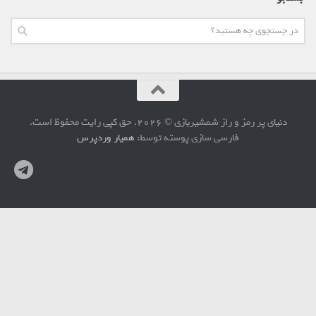
دنیای پر رمز و راز شمشیربازی © 2026. حق کپی رایت محفوظ است.
فارسی سازی پوسته توسط:
همیار وردپرس