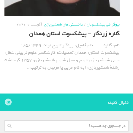
بیوگرافی پیشکسوتان
/
دانستنی های شمشیربازی
آگوست 6, 2020
گلاره زرنگار – پیشکسوت استان همدان
نام: گلاره نام فامیل: زرنگار تاریخ تولد: 1/5/1349
پیشکسوت استان: همدان تحصیلات: کارشناسی علوم تربیتی شغل:
مربی شمشیربازی تاریخ و محل شروع شمشیربازی: 1357 کرمانشاه
رشتة شمشیربازی: اپه نام مربی یا مربیان به ترتیب...
دنبال کنید: