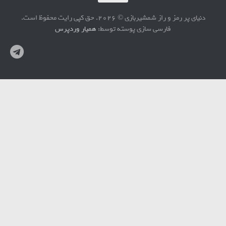
دنیای پر رمز و راز شمشیربازی © 2026. حق کپی رایت محفوظ است.
فارسی سازی پوسته توسط:
همیار وردپرس