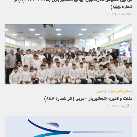
شماره 855)
3 آگوست, 2026
مسائل آموزشی
/
والدین
مثلث والدین-شمشیرباز -مربی (اثر شماره 854)
1 آگوست, 2026