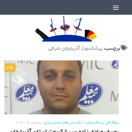
دنیای پر رمز و راز شمشیربازی
برچسب:
پیشکسوت آذربایجان شرقی
3
بیوگرافی پیشکسوتان
/
دانستنی های شمشیربازی
سپتامبر 3, 2020
یوسف صادق زاده – پیشکسوت استان آذربایجان