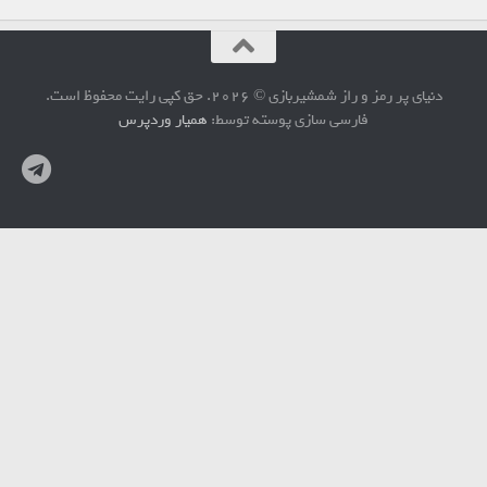
دنیای پر رمز و راز شمشیربازی © 2026. حق کپی رایت محفوظ است.
فارسی سازی پوسته توسط:
همیار وردپرس