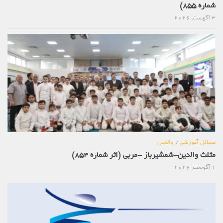
شماره 855)
3 آگوست, 2026
مسائل آموزشی
/
والدین
مثلث والدین-شمشیرباز -مربی (اثر شماره 854)
1 آگوست, 2026