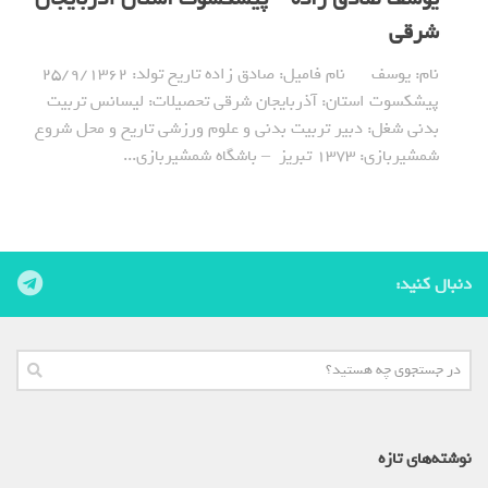
شرقی
نام: یوسف نام فامیل: صادق زاده تاریخ تولد: 25/9/1362
پیشکسوت استان: آذربایجان شرقی تحصیلات: لیسانس تربیت
بدنی شغل: دبیر تربیت بدنی و علوم ورزشی تاریخ و محل شروع
شمشیربازی: 1373 تبریز – باشگاه شمشیربازی...
دنبال کنید:
نوشته‌های تازه