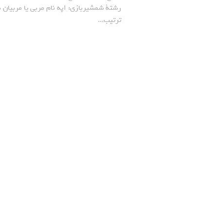
رشتة شمشیربازی: اپه نام مربی یا مربیان ب
ترتیب...