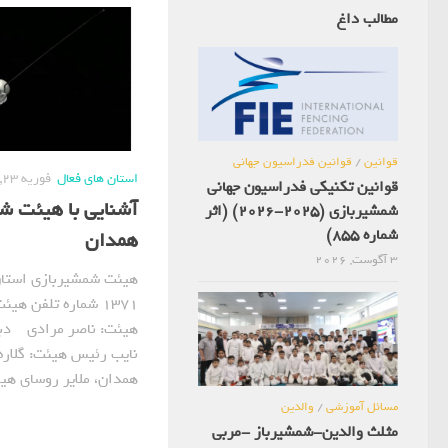
مطالب داغ
قوانین
/
قوانین فدراسیون جهانی
استان های فعال
فوریه 23, 2021
قوانین تکنیکی فدراسیون جهانی
آشنایی با هیئت ش
شمشیربازی (2025-2026) (اثر
شماره 855)
همدان
3 آگوست, 2026
هیئت شمشیربازی استان 
هیئت: ناصر مرادی دبی
نایب رئیس هیئت: گلاره
همدان، ملایر روسای هیئ
مسائل آموزشی
/
والدین
مثلث والدین-شمشیرباز -مربی