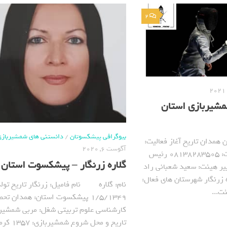
2
مشیربازی استان
بیوگرافی پیشکسوتان
/
دانستنی های شمشیربازی
همدان تاریخ آغاز فعالیت:
آگوست 6, 2020
1371 شماره تلفن هیئت: 08138283505 رئیس
گلاره زرنگار – پیشکسوت استان
ر هیئت: سعید شعبانی راد
 زرنگار شهرستان های فعال:
نام: گلاره نام فامیل: زرنگار تاریخ تولد
ت...
1/5/1349 پیشکسوت استان: همدان تح
کارشناسی علوم تربیتی شغل: مربی شمشیر
تاریخ و محل شروع 