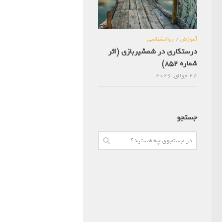
آموزش
/
روانشناسی
درستکاری در شمشیربازی (اثر
شماره 852)
24 جولای, 2026
جستجو