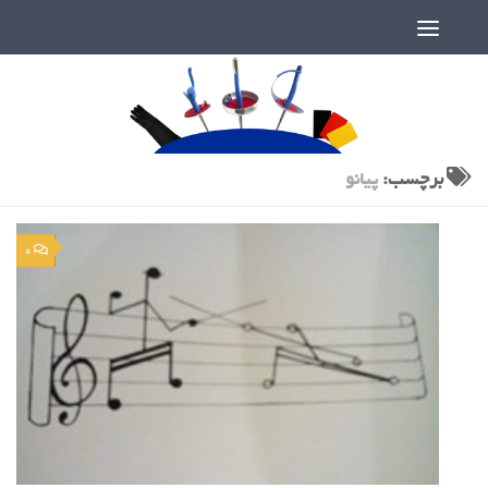
دنیای پر رمز و راز شمشیربازی
برچسب:
پیانو
0