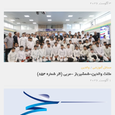
3 آگوست, 2026
مسائل آموزشی
/
والدین
مثلث والدین-شمشیرباز -مربی (اثر شماره 854)
1 آگوست, 2026