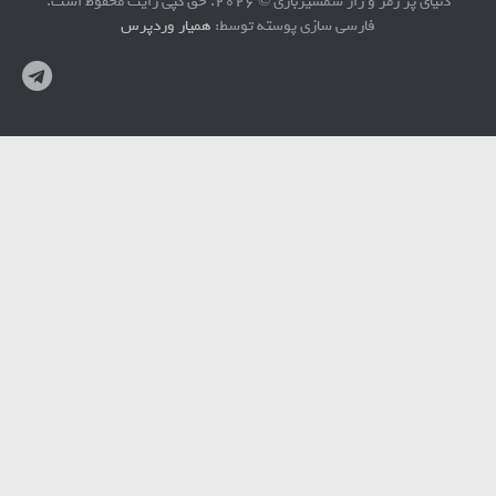
دنیای پر رمز و راز شمشیربازی © 2026. حق کپی رایت محفوظ است.
فارسی سازی پوسته توسط:
همیار وردپرس