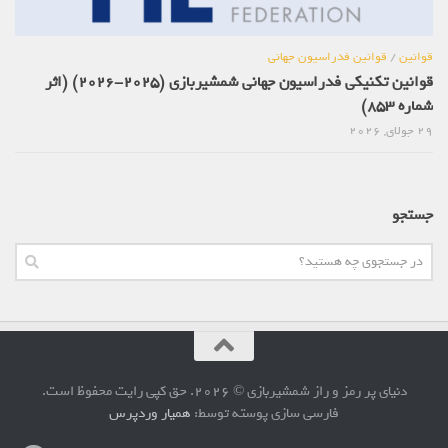
قوانین
/
قوانین فدراسیون جهانی
قوانین تکنیکی فدراسیون جهانی شمشیربازی (2025-2026) (اثر
شماره 853)
29 جولای, 2026
جستجو
دنیای پر رمز و راز شمشیربازی © 2026. حق کپی رایت محفوظ است.
فارسی سازی پوسته توسط:
همیار وردپرس