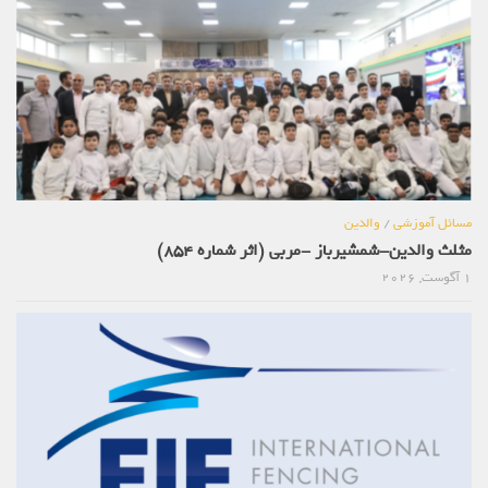
مسائل آموزشی
/
والدین
مثلث والدین-شمشیرباز -مربی (اثر شماره 854)
1 آگوست, 2026