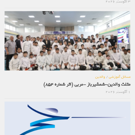
3 آگوست, 2026
مسائل آموزشی
/
والدین
مثلث والدین-شمشیرباز -مربی (اثر شماره 854)
1 آگوست, 2026