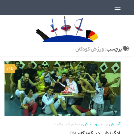
دنیای پر رمز و راز شمشیربازی
برچسب:
ورزش کودکان
0
آموزش
/
مربی و مربیگری
جولای 23, 2022
انگیزش در کودکان￼