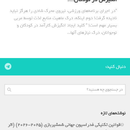
“در اجرای برنامه‌های ورزشی، نیروی محرک شادی را هرگز نباید
نادیده گرفت! دوم اینکه، درک ماهیت منابع لذت توسط مربی
بسیار مهم است! “ کلید ایجاد انگیزش کارآمد در کودکان و
نوجوانان، درک نیازهای آنها...
دنبال کنید:
نوشته‌های تازه
قوانین تکنیکی فدراسیون جهانی شمشیربازی (2025-2026) (اثر