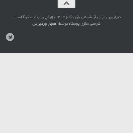
دنیای پر رمز و راز شمشیربازی © 2026. حق کپی رایت محفوظ است.
فارسی سازی پوسته توسط:
همیار وردپرس