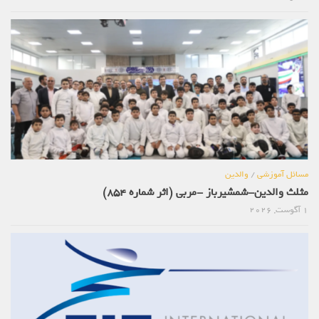
مسائل آموزشی
/
والدین
مثلث والدین-شمشیرباز -مربی (اثر شماره 854)
1 آگوست, 2026