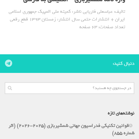
تالیف: عباسعلی فاریابی ناشر: کمیته ملی المپیک جمهوری اسلامی
ایران + انتشارات حتمی سال انتشار: زمستان 1393 قطع رقعی
تعداد صفحات: 63 صفحه
دنبال کنید:
نوشته‌های تازه
قوانین تکنیکی فدراسیون جهانی شمشیربازی (2025-2026) (اثر
شماره 855)