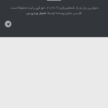
دنیای پر رمز و راز شمشیربازی © 2026. حق کپی رایت محفوظ است.
فارسی سازی پوسته توسط:
همیار وردپرس