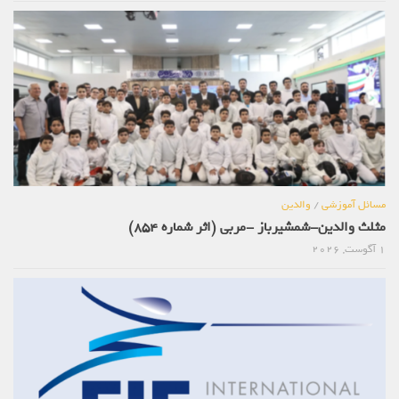
مسائل آموزشی
/
والدین
مثلث والدین-شمشیرباز -مربی (اثر شماره 854)
1 آگوست, 2026