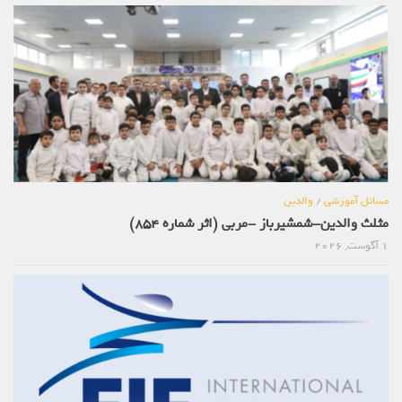
مسائل آموزشی
/
والدین
مثلث والدین-شمشیرباز -مربی (اثر شماره 854)
1 آگوست, 2026