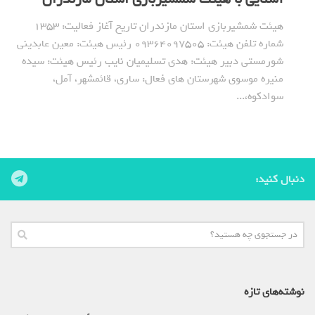
هیئت شمشیربازی استان مازندران تاریخ آغاز فعالیت: 1353
شماره تلفن هیئت: ۰۹۳۶۴۰۹۷۵۰۵ رئیس هیئت: معین عابدینی
شورمستی دبیر هیئت: هدی تسلیمیان نایب رئیس هیئت: سیده
منیره موسوی شهرستان های فعال: ساری، قائمشهر، آمل،
سوادکوه،...
دنبال کنید:
نوشته‌های تازه