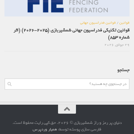
قوانین
/
قوانین فدراسیون جهانی
قوانین تکنیکی فدراسیون جهانی شمشیربازی (2025-2026) (اثر
شماره 853)
29 جولای, 2026
جستجو
دنیای پر رمز و راز شمشیربازی © 2026. حق کپی رایت محفوظ است.
فارسی سازی پوسته توسط:
همیار وردپرس