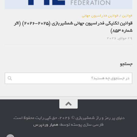
قوانین
/
قوانین فدراسیون جهانی
قوانین تکنیکی فدراسیون جهانی شمشیربازی (2025-2026) (اثر
شماره 853)
29 جولای, 2026
جستجو
دنیای پر رمز و راز شمشیربازی © 2026. حق کپی رایت محفوظ است.
فارسی سازی پوسته توسط:
همیار وردپرس