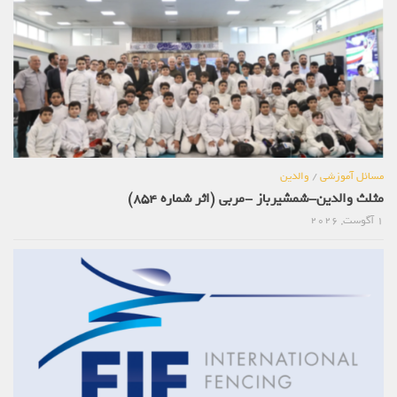
مسائل آموزشی
/
والدین
مثلث والدین-شمشیرباز -مربی (اثر شماره 854)
1 آگوست, 2026