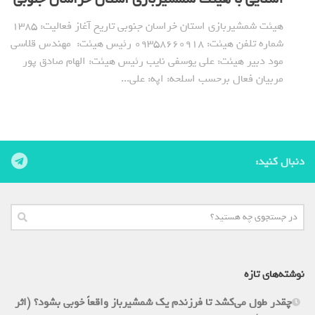
هیئت شمشیربازی استان خراسان جنوبی تاریخ آغاز فعالیت: 1385
شماره تلفن هیئت: 09358660918 رئیس هیئت: مهندس قلاسی
مود دبیر هیئت: علی یوسفی نایب رئیس هیئت: الهام صادق پور
مربیان فعال برحسب اسلحه: اپه: علی...
دنبال کنید:
نوشته‌های تازه
چقدر طول می‌کشد تا فرزندم یک شمشیرباز واقعاً خوبی بشود؟ (اثر