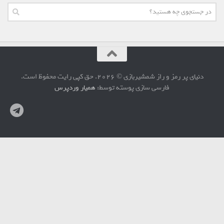
دنیای پر رمز و راز شمشیربازی © 2026. حق کپی رایت محفوظ است.
فارسی سازی پوسته توسط:
همیار وردپرس