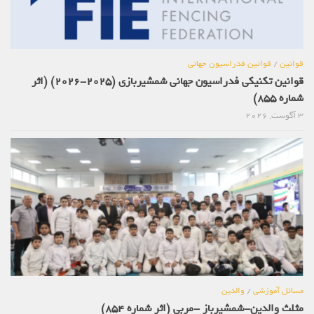
قوانین
/
قوانین فدراسیون جهانی
قوانین تکنیکی فدراسیون جهانی شمشیربازی (2025-2026) (اثر
شماره 855)
3 آگوست, 2026
مسائل آموزشی
/
والدین
مثلث والدین-شمشیرباز -مربی (اثر شماره 854)