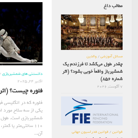
مطالب داغ
مسائل آموزشی
/
والدین
چقدر طول می‌کشد تا فرزندم یک
شمشیرباز واقعاً خوبی بشود؟ (اثر
دانستنی های شمشیربازی
/
شماره 856)
اکتبر 24, 2025
7 آگوست, 2026
فلوره چیست؟ (اثر شم
یکی از سه سلاح مورد ا
شمشیربازی است. طول ک
۱۱۰ سانتی‌متر یا کمت
قوانین
/
قوانین فدراسیون جهانی
آن...