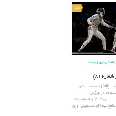
0
شمشیربازی چیست؟
ار816)
فلوره که در انگلیسی فویل (foil) نامیده می شود
ستفاده در ورزش
لی این شمشیر انعطاف‌پذیر
ر، مقطع تیغة آن مستطیلی، وزن