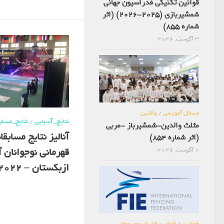
قوانین تکنیکی فدراسیون جهانی
شمشیربازی (2025-2026) (اثر
شماره 855)
3 آگوست, 2026
مسائل آموزشی
/
والدین
نتایج_آسیایی
/
نتایج_مساب
مثلث والدین-شمشیرباز -مربی
آنالیز نتایج مساب
(اثر شماره 854)
قهرمانی نوجوانان 
1 آگوست, 2026
ازبکستان – 2022
قوانین
/
قوانین فدراسیون جهانی