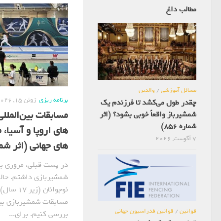
مطالب داغ
مسائل آموزشی
/
والدین
برنامه ریزی
ژوئن 15, 2026
چقدر طول می‌کشد تا فرزندم یک
مسابقات بین‌الملل
شمشیرباز واقعاً خوبی بشود؟ (اثر
شماره 856)
های اروپا و آسیا، 
7 آگوست, 2026
های جهانی (اثر شماره 
در پست قبلی، مروری بر 
شمشیربازی داشتم. حالا 
نوجوانان 
مسابقات شمشیربازی بین‌
قوانین
/
قوانین فدراسیون جهانی
بررسی کنیم. برای...