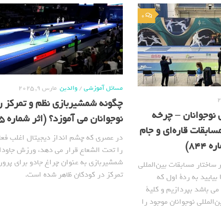
0
مسائل آموزشی
/
والدین
مارس 9, 2025
چگونه شمشیربازی نظم و تمرکز را
ی نوجوانان – چرخه
نوجوانان می آموزد؟ (اثر شماره 765)
مسابقات قاره‌ای و جام
در عصری که چشم انداز دیجیتال اغلب فعا
844)
را تحت الشعاع قرار می دهد، ورزش جاودا
شمشیربازی به عنوان چراغ جادو برای پرو
ساختار مسابقات بین‌المللی
تمرکز در کودکان ظاهر شده است.
بیایید به ردة اول که
(زیر ۱۷ سال) می باشد بپردازیم و کلیة
المللی نوجوانان موجود را