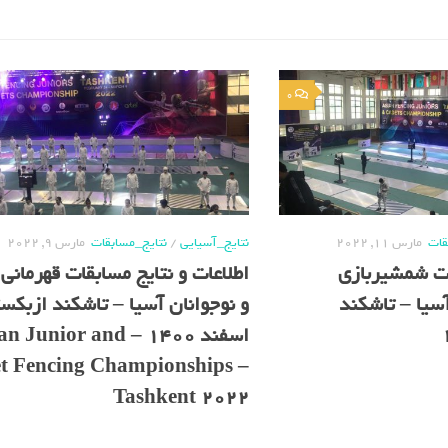
0
قات
مارس 11, 2022
نتایج_آسیایی
/
نتایج_مسابقات
مارس 9, 2022
قات شمشیربازی
اطلاعات و نتایج مسابقات قهرمانی 
آسیا – تاشکند
و نوجوانان آسیا – تاشکند ازبکس
اسفند 1400 –  Junior and
t Fencing Championships –
Tashkent 2022