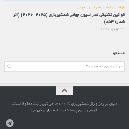
قوانین
/
قوانین فدراسیون جهانی
قوانین تکنیکی فدراسیون جهانی شمشیربازی (2025-2026) (اثر
شماره 853)
29 جولای, 2026
جستجو
دنیای پر رمز و راز شمشیربازی © 2026. حق کپی رایت محفوظ است.
فارسی سازی پوسته توسط:
همیار وردپرس