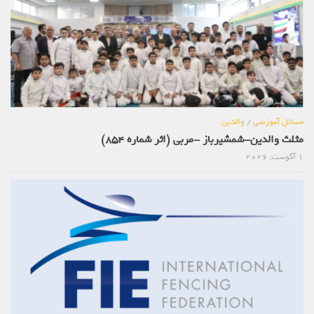
مسائل آموزشی
/
والدین
مثلث والدین-شمشیرباز -مربی (اثر شماره 854)
1 آگوست, 2026