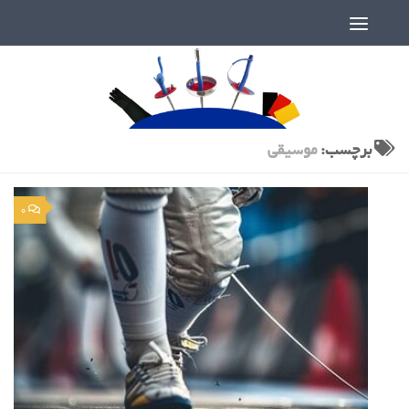
دنیای پر رمز و راز شمشیربازی
برچسب:
موسیقی
0