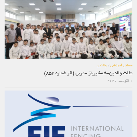
مسائل آموزشی
/
والدین
مثلث والدین-شمشیرباز -مربی (اثر شماره 854)
1 آگوست, 2026