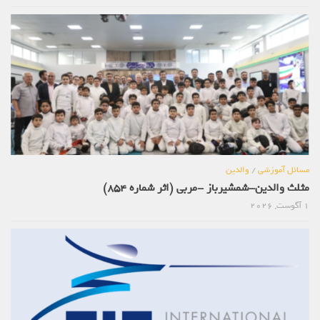
مسائل آموزشی
/
والدین
مثلث والدین-شمشیرباز -مربی (اثر شماره 854)
1 آگوست, 2026