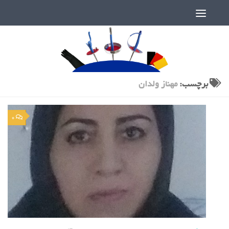
دنیای پر رمز و راز شمشیربازی
برچسب:
مهناز ولدان
0