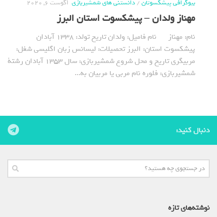
بیوگرافی پیشکسوتان
/
دانستنی های شمشیربازی
آگوست 6, 2020
مهناز ولدان – پیشکسوت استان البرز
نام: مهناز نام فامیل: ولدان تاریخ تولد: 1338 آبادان
پیشکسوت استان: البرز تحصیلات: لیسانس زبان اگلیسی شغل:
مربیگری تاریخ و محل شروع شمشیربازی: سال 1353 آبادان رشتة
شمشیربازی: فلوره نام مربی یا مربیان به...
دنبال کنید:
نوشته‌های تازه