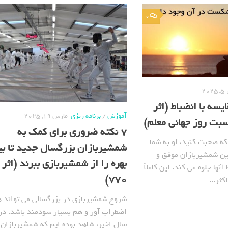
0
202
یسه با انضباط (اثر
آموزش
/
برنامه ریزی
مارس 19, 2025
7 نکته ضروری برای کمک به
که صحبت کنید، او به شما
شمشیربازان بزرگسال جدید تا ب
ین شمشیربازان موفق و
بهره را از شمشیربازی ببرند (اثر 
نها جلوه می کند. این کاملاً
770)
ثر...
شروع شمشیربازی در بزرگسالی می تواند 
اضطراب آور و هم بسیار سودمند باشد. در
سال اخیر، شاهد بوده ایم که شمشیربازان