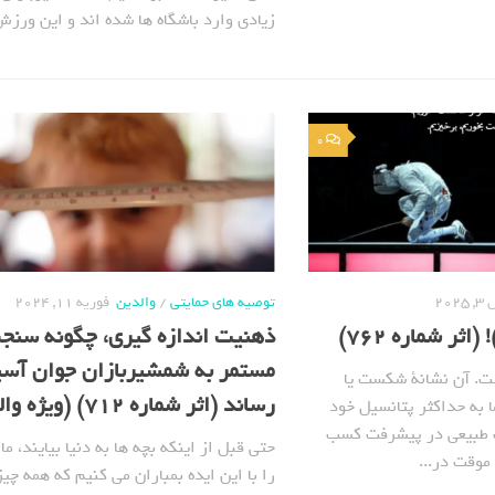
زیادی وارد باشگاه ها شده اند و این ورز
0
202
توصیه های حمایتی
/
والدین
فوریه 11, 2024
اثر شماره 762)
ذهنیت اندازه گیری، چگونه سن
مستمر به شمشیربازان جوان آس
ت. آن نشانة شکست یا
رساند (اثر شماره 712) (ویژه والدین)
 به حداکثر پتانسیل خود
ث طبیعی در پیشرفت کسب
حتی قبل از اینکه بچه ها به دنیا بیایند، ما
موقت در...
را با این ایده بمباران می کنیم که همه چیز