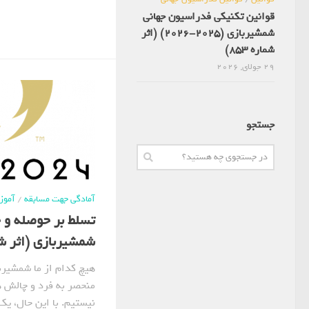
قوانین تکنیکی فدراسیون جهانی
شمشیربازی (2025-2026) (اثر
شماره 853)
29 جولای, 2026
جستجو
آمادگی جهت مسابقه
/
آمو
تسلط بر حوصله و 
شمشیربازی (اثر شماره
هیچ کدام از ما شمشیرباز
منحصر به فرد و چالش ه
نیستیم. با این حال، ی