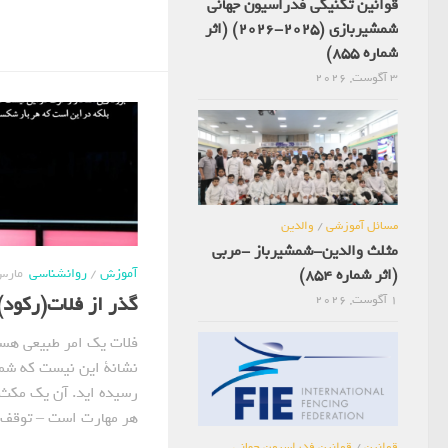
قوانین تکنیکی فدراسیون جهانی
شمشیربازی (2025-2026) (اثر
شماره 855)
3 آگوست, 2026
مسائل آموزشی
/
والدین
مثلث والدین-شمشیرباز -مربی
(اثر شماره 854)
آموزش
/
روانشناسی
مارس 3, 5
گذر از فلات(رکود)! (
1 آگوست, 2026
فلات یک امر طبیعی هس
نشانة این نیست که شما
رسیده اید. آن یک مک
هر مهارت است – توقف 
قوانین
/
قوانین فدراسیون جهانی