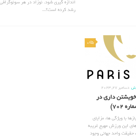
اندازه گیری شود. نوزاد در هر سونوگرافی
رشد کرده است؟...
0
زش
دسامبر 27, 2023
خویشتن داری در
 702)
ها با ویژگی ها، مزایای
ای این ورزش مهیج غریبه
ک حقیقت واحد جهانی وجود