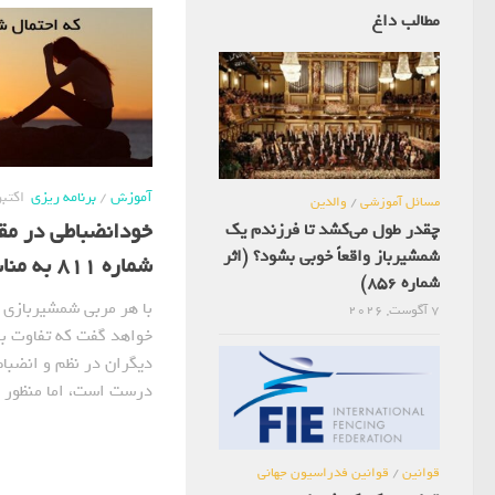
مطالب داغ
آموزش
/
برنامه ریزی
اکتبر 5, 5
مسائل آموزشی
/
والدین
خودانضباطی در مقا
چقدر طول می‌کشد تا فرزندم یک
شمشیرباز واقعاً خوبی بشود؟ (اثر
شماره 811 به مناسبت روز جهانی معلم)
شماره 856)
با هر مربی شمشیربازی 
7 آگوست, 2026
خواهد گفت که تفاوت ب
دیگران در نظم و انضباط آ
درست است، اما منظور اک
قوانین
/
قوانین فدراسیون جهانی