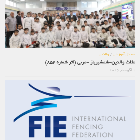
مسائل آموزشی
/
والدین
مثلث والدین-شمشیرباز -مربی (اثر شماره 854)
1 آگوست, 2026