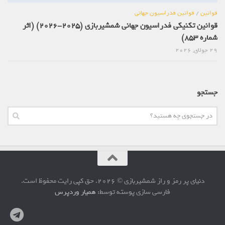
قوانین
/
قوانین فدراسیون جهانی
قوانین تکنیکی فدراسیون جهانی شمشیربازی (2025-2026) (اثر
شماره 853)
29 جولای, 2026
جستجو
دنیای پر رمز و راز شمشیربازی © 2026. حق کپی رایت محفوظ است.
فارسی سازی پوسته توسط:
همیار وردپرس