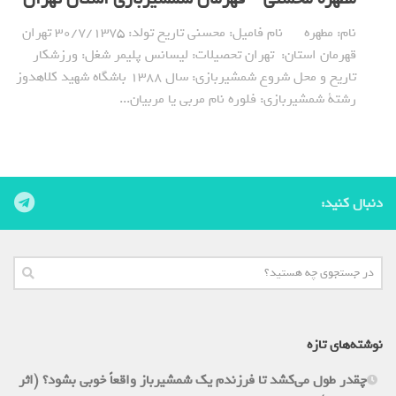
نام: مطهره نام فامیل: محسنی تاریخ تولد: 30/7/1375 تهران
قهرمان استان: تهران تحصیلات: ليسانس پليمر شغل: ورزشکار
تاریخ و محل شروع شمشیربازی: سال 1388 باشگاه شهید كلاهدوز
رشتة شمشیربازی: فلوره نام مربی یا مربیان...
دنبال کنید:
نوشته‌های تازه
چقدر طول می‌کشد تا فرزندم یک شمشیرباز واقعاً خوبی بشود؟ (اثر