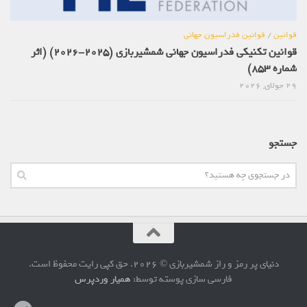
قوانین
/
قوانین فدراسیون جهانی
قوانین تکنیکی فدراسیون جهانی شمشیربازی (2025-2026) (اثر
شماره 853)
29 جولای, 2026
جستجو
دنیای پر رمز و راز شمشیربازی © 2026. حق کپی رایت محفوظ است.
فارسی سازی پوسته توسط:
همیار وردپرس