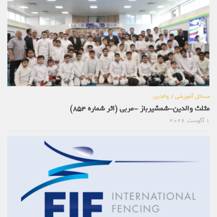
مسائل آموزشی
/
والدین
مثلث والدین-شمشیرباز -مربی (اثر شماره 854)
1 آگوست, 2026