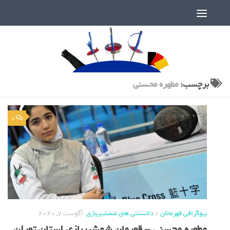
دنیای پر رمز و راز شمشیربازی
برچسب:
مطهره محسنی
0
بیوگرافی قهرمانان
/
دانستنی های شمشیربازی
آگوست 7, 2020
مطهره محسنی – قهرمان شمشیربازی استان تهران