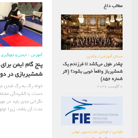
مطالب داغ
آموزش
/
ایمنی و جلوگیری
مسائل آموزشی
/
والدین
پنج گام ایمن برای
چقدر طول می‌کشد تا فرزندم یک
شمشیرباز واقعاً خوبی بشود؟ (اثر
شمشیربازی در دو
شماره 856)
خواه رگ به رگ شدن مچ 
7 آگوست, 2026
دست، یا کشیدگی عضله ی
نگرانی جدی باید در مور
مدت آن باشد، زیرا اولو
قوانین
/
قوانین فدراسیون جهانی