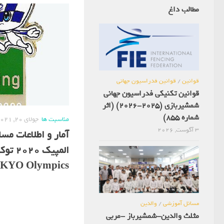
مطالب داغ
قوانین
/
قوانین فدراسیون جهانی
قوانین تکنیکی فدراسیون جهانی
شمشیربازی (2025-2026) (اثر
شماره 855)
مناسبت ها
جولای 20, 2021
3 آگوست, 2026
آمار و اطلاعات مس
KYO Olympics
مسائل آموزشی
/
والدین
مثلث والدین-شمشیرباز -مربی