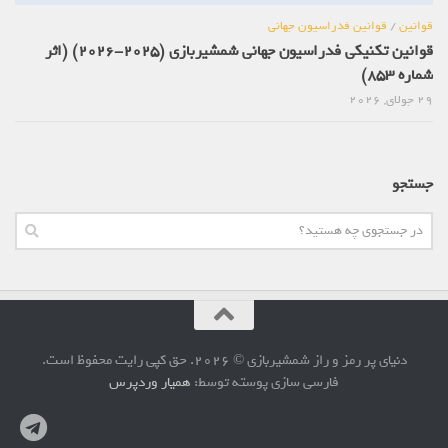
قوانین
/
قوانین فدراسیون جهانی
قوانین تکنیکی فدراسیون جهانی شمشیربازی (2025-2026) (اثر
شماره 853)
29 جولای, 2026
جستجو
دنیای پر رمز و راز شمشیربازی © 2026. حق کپی رایت محفوظ است.
فارسی سازی پوسته توسط:
همیار وردپرس