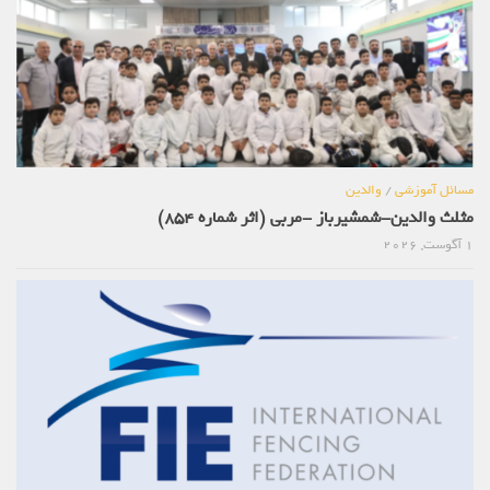
مسائل آموزشی
/
والدین
مثلث والدین-شمشیرباز -مربی (اثر شماره 854)
1 آگوست, 2026