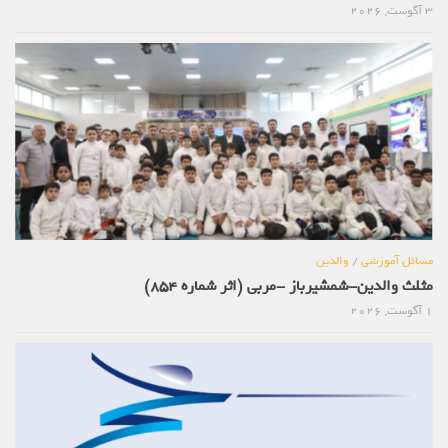
3 آگوست, 2026
مسائل آموزشی
/
والدین
مثلث والدین-شمشیرباز -مربی (اثر شماره 854)
1 آگوست, 2026