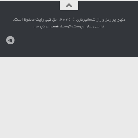
دنیای پر رمز و راز شمشیربازی © 2026. حق کپی رایت محفوظ است.
فارسی سازی پوسته توسط:
همیار وردپرس