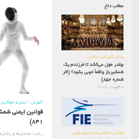
مطالب داغ
مسائل آموزشی
/
والدین
چقدر طول می‌کشد تا فرزندم یک
شمشیرباز واقعاً خوبی بشود؟ (اثر
شماره 856)
7 آگوست, 2026
آموزش
/
ایمنی و جلوگیری
قوانین ایمنی شمشی
841)
رعایت هنجارها و رفتاره
قوانین
/
قوانین فدراسیون جهانی