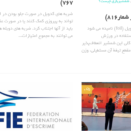
شمشیربازی چیست؟
767)
ضربه های کدوبل در صورت جلو بودن در ام
ار816)
تواند به پیروزی کمک کنند یا در صورت ع
باید از آنها اجتناب کرد. ضربه های دوبله 
فلوره که در انگلیسی فویل (foil) نامیده می شود
می توانند به مجموع امتیازات...
ستفاده در ورزش
لی این شمشیر انعطاف‌پذیر
ر، مقطع تیغة آن مستطیلی، وزن
0