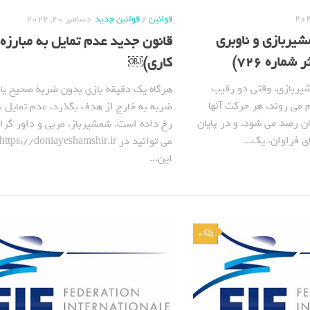
قوانین
/
قوانین جدید
دسامبر 20, 2022
یربازی و ناوبری
قانون جدید عدم تمایل به مبارزه
شماره 726)
کاری)￼
یربازی، وقتی دو رقیب
هرگاه یک دقیقه بازی بدون ضربة صحیح یا
می روند، هر حرکت آنها
ضربه به خارج از هدف بگذرد، عدم تمایل به
ن رصد می شود. و در پایان
رخ داده است. شمشیرباز، مربی و داور گرا
 فراوان، یک...
این...
0