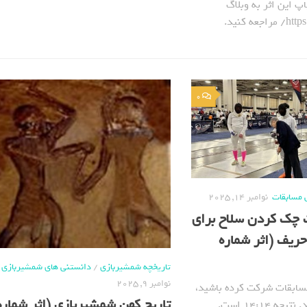
 این اثر به وبلاگ
ه کنید.
0
 مسابقات
نوامبر 14, 2025
 چک کردن سلاح برای
ریف (اثر شماره
تاریخچه شمشیربازی
/
دانستنی های شمشیربازی
نوامبر 9, 2025
مسابقات شرکت کرده باشید،
تاریخ کهن شمشیربازی (اثر شماره 821
این لحظه را از بر هستید. نتیجه ۱۴:۱۴ است.