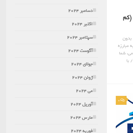
دسامبر 2024
 (کم
اکتبر 2024
سپتامبر 2024
 بدون
 مبارزه
آگوست 2024
می، شما
می توانید در https://doniayeshamshir.ir/ با
جولای 2024
ژوئن 2024
می 2024
0
آوریل 2024
مارس 2024
فوریه 2024