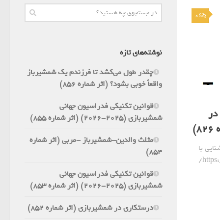
0
نوشته‌های تازه
چقدر طول می‌کشد تا فرزندم یک شمشیرباز
واقعاً خوبی بشود؟ (اثر شماره 856)
قوانین تکنیکی فدراسیون جهانی
در
شمشیربازی (2025-2026) (اثر شماره 855)
)
مثلث والدین-شمشیرباز -مربی (اثر شماره
ل 26-27 برای آشنایی با
854)
این قانون به وبلاگ https://doniayeshamshir.ir/
قوانین تکنیکی فدراسیون جهانی
شمشیربازی (2025-2026) (اثر شماره 853)
درستکاری در شمشیربازی (اثر شماره 852)