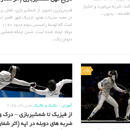
ند، ضربه می‌خورد و امتیاز
قدیمی‌ترین تصویر از شمشیربازی، نقش بر
فاصله – بدون...
در معبد مدینات هابو، نزدیک شهر اقصر د
است ک
میلاد ایجاد شده است. ضمن اینکه شمشیربا
عنوان یک...
0
آموزش
/
تکنیک و تاکتیک
مارس 13, 2025
از فیزیک تا شمشیربازی – درک و
ضربه های دوبله در اپه (اثر شمار