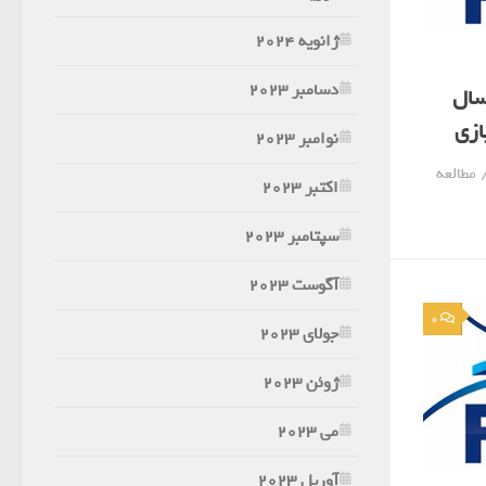
ژانویه 2024
دسامبر 2023
سال
نوامبر 2023
لات را در http://doniayeshamshir.ir/ مطالعه
اکتبر 2023
سپتامبر 2023
آگوست 2023
0
جولای 2023
ژوئن 2023
می 2023
آوریل 2023