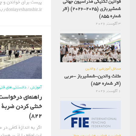
قوانین تکنیکی فدراسیون جهانی
پیست برای خواندن و چاپ
شمشیربازی (2025-2026) (اثر
https://doniayeshamshir.ir/ مراجع
شماره 855)
3 آگوست, 2026
مسائل آموزشی
/
والدین
مثلث والدین-شمشیرباز -مربی
(اثر شماره 854)
آموزش
/
دانستنی های فنی
1 آگوست, 2026
راهنمای درخواست
خنثی کردن ضربة ح
822)
اگر به اندازة کافی در 
قوانین
/
قوانین فدراسیون جهانی