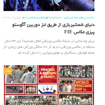
دانستنی های شمشیربازی
/
مصاحبه با قهرمانان و شخصیت ها
ژوئن 9, 2021
دنیای شمشیربازی از طریق لنز دوربین آگوستو
پیزی عکاس FIE
برای چه مدتی در حرفة عکاسی ورزشی فعال هستید؟ من 34 سال
سابقه در عکاسی ورزشی دارم، از 20 سالگی ورزش های زیادی، از
جمله فوتبال، بسکتبال و موتورسواری را دنبال کرده ام.
0