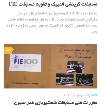
مسابقات گزینشی المپیک و تقویم مسابقات FIE
به لطف COVID-19، همه چیز حوزة شمشیربازی در حال
دگرگونی است. تحولات جدید FIE به طور مداوم به اطلاع ما می
رسد، به خصوص اکنون که المپیک به طور رسمی به ژوئیه 2021
به...
0
انتشارات
جولای 14, 2019
مقررات فنی مسابقات شمشیربازی فدراسیون