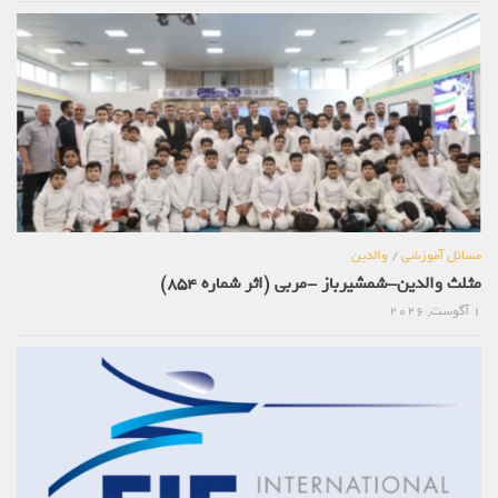
مسائل آموزشی
/
والدین
مثلث والدین-شمشیرباز -مربی (اثر شماره 854)
1 آگوست, 2026