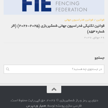
قوانین
/
قوانین فدراسیون جهانی
قوانین تکنیکی فدراسیون جهانی شمشیربازی (2025-2026) (اثر
شماره 853)
29 جولای, 2026
جستجو
دنیای پر رمز و راز شمشیربازی © 2026. حق کپی رایت محفوظ است.
فارسی سازی پوسته توسط:
همیار وردپرس