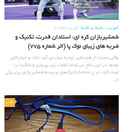
آموزش
/
تکنیک و تاکتیک
آوریل 3, 2025
شمشیربازان کره ای: استادان قدرت، تکنیک و
ضربه های زیبای نوک پا (اثر شماره 775)
وقتی صحبت از هنرنمایی اپه به میان می آید، دقت و استراتژی
موجود در این سلاح می تواند تفاوت بین پیروزی و شکست را
ایجاد کند. در زرادخانة تکنیک‌های برجستة شمشیربازان برتر یکی
از...
0