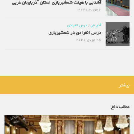
آشنایی با هیئت شمشیربازی استان آذربایجان غربی
6 فوریه, 2021
آموزش
/
درس انفرادی
درس انفرادی در شمشیربازی
25 جولای, 2021
بیشتر
مطالب داغ