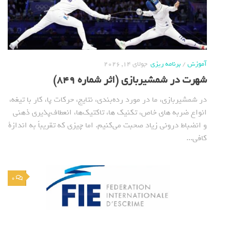
آموزش
/
برنامه ریزی
جولای 14, 2026
شهرت در شمشیربازی (اثر شماره 849)
در شمشیربازی، ما در مورد رده‌بندی‌، نتایج، حرکات پا، کار با تیغه،
انواع ضربه های خاص، تکنیک ها، تاکتیک‌ها، انعطاف‌پذیری ذهنی
و انضباط درونی زیاد صحبت می‌کنیم. اما چیزی که تقریباً به اندازة
کافی...
0