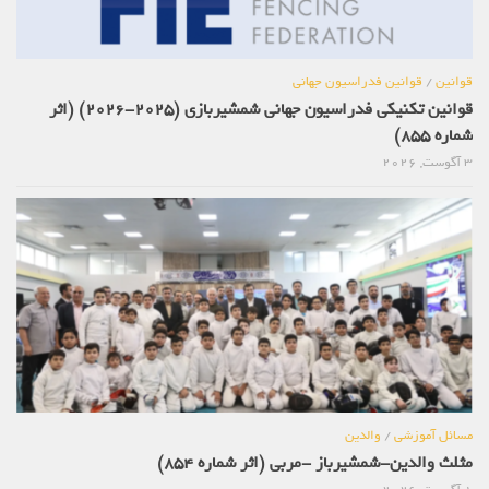
قوانین
/
قوانین فدراسیون جهانی
قوانین تکنیکی فدراسیون جهانی شمشیربازی (2025-2026) (اثر
شماره 855)
3 آگوست, 2026
مسائل آموزشی
/
والدین
مثلث والدین-شمشیرباز -مربی (اثر شماره 854)