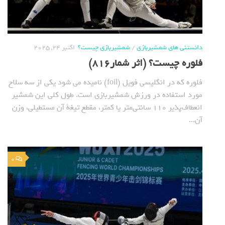
دانستنی های شمشیربازی
/
شمشیربازی چیست؟
اکتبر 24, 2025
فلوره چیست؟ (اثر شمار816)
فلوره که در انگلیسی فویل (foil) نامیده می شود یکی از سه سلاح
مورد استفاده در ورزش شمشیربازی است. طول کلی این شمشیر
انعطاف‌پذیر ۱۱۰ سانتی‌متر یا کمتر، مقطع تیغة آن مستطیلی، وزن
آن...
0