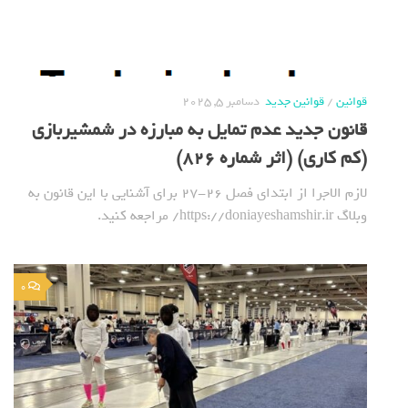
قوانین
/
قوانین جدید
دسامبر 5, 2025
قانون جدید عدم تمایل به مبارزه در شمشیربازی
(کم کاری) (اثر شماره 826)
لازم الاجرا از ابتدای فصل 26-27 برای آشنایی با این قانون به
وبلاگ https://doniayeshamshir.ir/ مراجعه کنید.
0