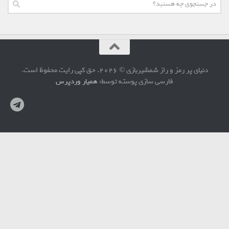
دنیای پر رمز و راز شمشیربازی © 2026. حق کپی رایت محفوظ است.
فارسی سازی پوسته توسط:
همیار وردپرس