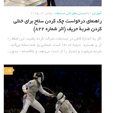
آموزش
/
دانستنی های فنی مسابقات
نوامبر 14, 2025
راهنمای درخواست چک کردن سلاح برای خنثی
کردن ضربة حریف (اثر شماره 822)
اگر به اندازة کافی در مسابقات شرکت کرده باشید، این لحظه را
از بر هستید. نتیجه ۱۴:۱۴ است. شمشیرباز شما حمله می‌کند،
ضربه می‌خورد و امتیاز را از دست می‌دهد، و بلافاصله – بدون...
0