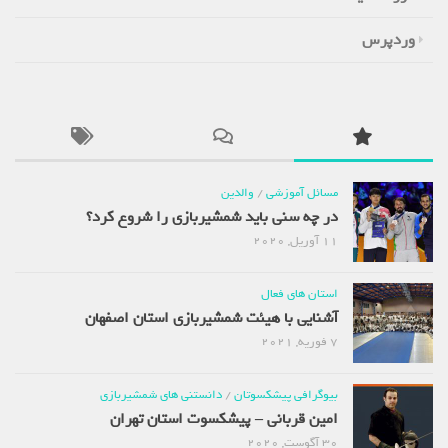
وردپرس
مسائل آموزشی
/
والدین
در چه سنی باید شمشیربازی را شروع کرد؟
11 آوریل, 2020
استان های فعال
آشنایی با هیئت شمشیربازی استان اصفهان
7 فوریه, 2021
بیوگرافی پیشکسوتان
/
دانستنی های شمشیربازی
امین قربانی – پیشکسوت استان تهران
30 آگوست, 2020