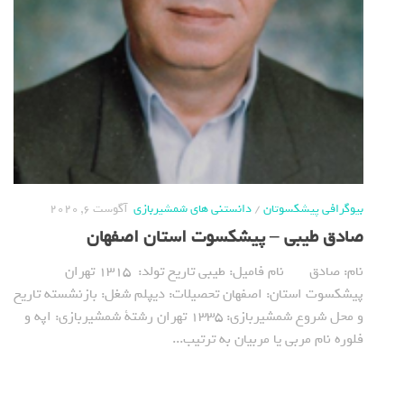
بیوگرافی پیشکسوتان
/
دانستنی های شمشیربازی
آگوست 6, 2020
صادق طیبی – پیشکسوت استان اصفهان
نام: صادق نام فامیل: طیبی تاریخ تولد: 1315 تهران
پیشکسوت استان: اصفهان تحصیلات: دیپلم شغل: بازنشسته تاریخ
و محل شروع شمشیربازی: 1335 تهران رشتة شمشیربازی: اپه و
فلوره نام مربی یا مربیان به ترتیب...