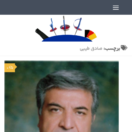
دنیای پر رمز و راز شمشیربازی
برچسب:
صادق طیبی
0