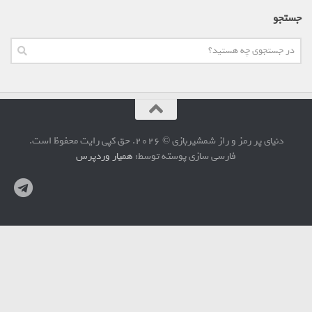
جستجو
دنیای پر رمز و راز شمشیربازی © 2026. حق کپی رایت محفوظ است.
فارسی سازی پوسته توسط:
همیار وردپرس