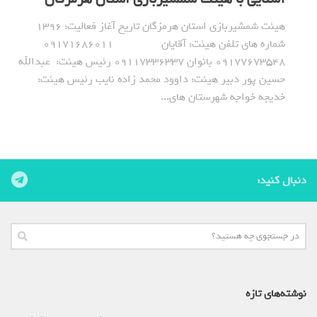
هیئت شمشیربازی استان هرمزگان تاریخ آغاز فعالیت: 1396
شماره های تلفن هیئت: آقایان 09171686011
09177673548 بانوان 09117336337 رئیس هیئت: عبدالله
حسین پور دبیر هیئت: داوود محمد زاده نایب رئیس هیئت:
خدیجه خواجه شهرستان های...
دنبال کنید:
نوشته‌های تازه