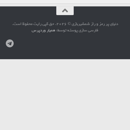
دنیای پر رمز و راز شمشیربازی © 2026. حق کپی رایت محفوظ است.
فارسی سازی پوسته توسط:
همیار وردپرس