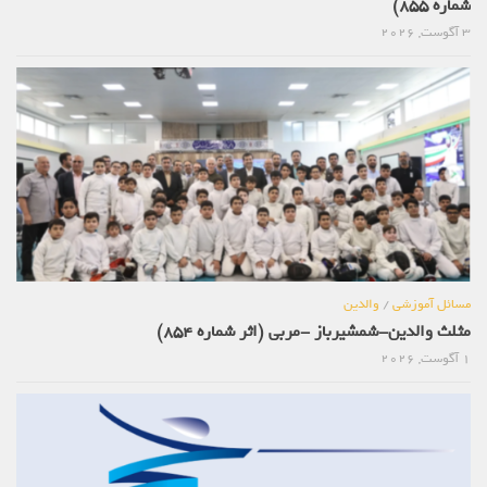
شماره 855)
3 آگوست, 2026
مسائل آموزشی
/
والدین
مثلث والدین-شمشیرباز -مربی (اثر شماره 854)
1 آگوست, 2026