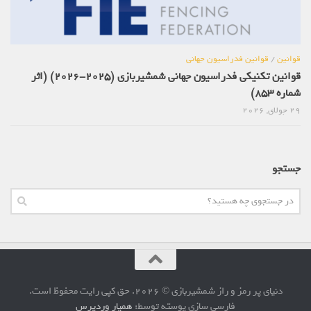
قوانین
/
قوانین فدراسیون جهانی
قوانین تکنیکی فدراسیون جهانی شمشیربازی (2025-2026) (اثر
شماره 853)
29 جولای, 2026
جستجو
دنیای پر رمز و راز شمشیربازی © 2026. حق کپی رایت محفوظ است.
فارسی سازی پوسته توسط:
همیار وردپرس