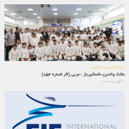
مسائل آموزشی
/
والدین
مثلث والدین-شمشیرباز -مربی (اثر شماره 854)
1 آگوست, 2026