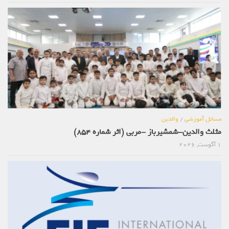
مسائل آموزشی
/
والدین
مثلث والدین-شمشیرباز -مربی (اثر شماره 854)
1 آگوست, 2026