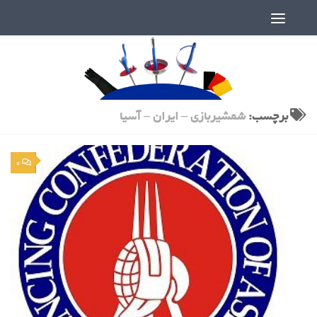
دنیای پر رمز و راز شمشیربازی
برچسب:
شمشیربازی – ایران – آسیا
0