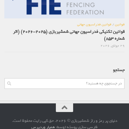
قوانین
/
قوانین فدراسیون جهانی
قوانین تکنیکی فدراسیون جهانی شمشیربازی (2025-2026) (اثر
شماره 853)
29 جولای, 2026
جستجو
دنیای پر رمز و راز شمشیربازی © 2026. حق کپی رایت محفوظ است.
فارسی سازی پوسته توسط:
همیار وردپرس