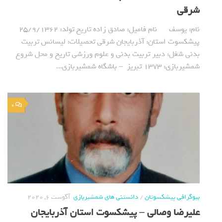
شرقی
نام: یوسف نام فامیل: صادق زاده تاریخ تولد: 25/9/1362
پیشکسوت استان: آذربایجان شرقی تحصیلات: لیسانس تربیت
بدنی شغل: دبیر تربیت بدنی و علوم ورزشی تاریخ و محل شروع
شمشیربازی: 1373 تبریز – باشگاه شمشیربازی...
0
بیوگرافی پیشکسوتان
/
دانستنی های شمشیربازی
آگوست 6, 2020
علیرضا وصالی – پیشکسوت استان آذربایجان