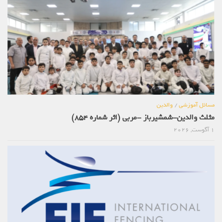
مسائل آموزشی
/
والدین
مثلث والدین-شمشیرباز -مربی (اثر شماره 854)
1 آگوست, 2026