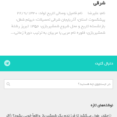
شرقی
نام: علیرضا نام فامیل: وصالی تاریخ تولد: 22/9/1340
پیشکسوت استان: آذربایجان شرقی تحصیلات: دیپلم شغل:
بازنشسته تاریخ و محل شروع شمشیربازی: 1356 تبریز رشتة
شمشیربازی: فلوره نام مربی یا مربیان به ترتیب دورة زمانی:...
دنبال کنید:
نوشته‌های تازه
چقدر طول می‌کشد تا فرزندم یک شمشیرباز واقعاً خوبی بشود؟ (اثر