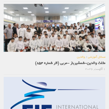
مسائل آموزشی
/
والدین
مثلث والدین-شمشیرباز -مربی (اثر شماره 854)
1 آگوست, 2026