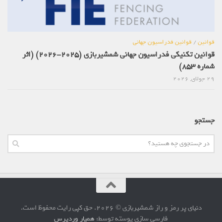
قوانین
/
قوانین فدراسیون جهانی
قوانین تکنیکی فدراسیون جهانی شمشیربازی (2025-2026) (اثر
شماره 853)
29 جولای, 2026
جستجو
دنیای پر رمز و راز شمشیربازی © 2026. حق کپی رایت محفوظ است.
فارسی سازی پوسته توسط:
همیار وردپرس