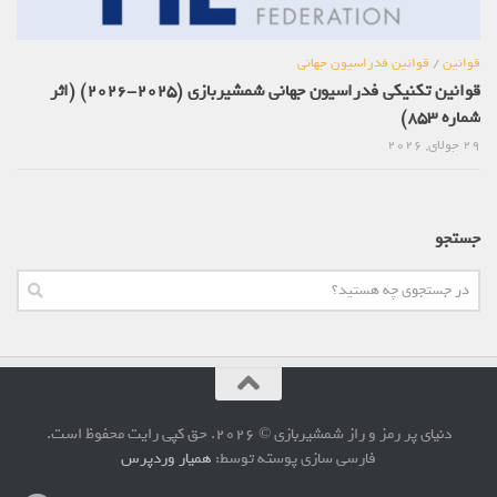
قوانین
/
قوانین فدراسیون جهانی
قوانین تکنیکی فدراسیون جهانی شمشیربازی (2025-2026) (اثر
شماره 853)
29 جولای, 2026
جستجو
دنیای پر رمز و راز شمشیربازی © 2026. حق کپی رایت محفوظ است.
فارسی سازی پوسته توسط:
همیار وردپرس