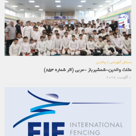
مسائل آموزشی
/
والدین
مثلث والدین-شمشیرباز -مربی (اثر شماره 854)
1 آگوست, 2026