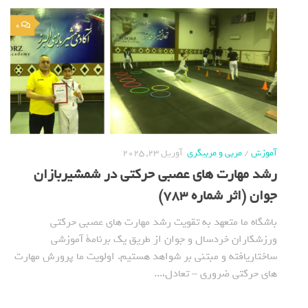
0
آموزش
/
مربی و مربیگری
آوریل 23, 2025
رشد مهارت های عصبی حرکتی در شمشیربازان
جوان (اثر شماره 783)
باشگاه ما متعهد به تقویت رشد مهارت های عصبی حرکتی
ورزشکاران خردسال و جوان از طریق یک برنامة آموزشی
ساختاریافته و مبتنی بر شواهد هستیم. اولویت ما پرورش مهارت
های حرکتی ضروری – تعادل،...