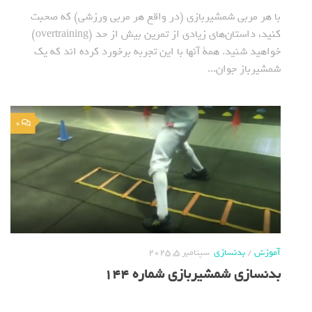
با هر مربی شمشیربازی (در واقع هر مربی ورزشی) که صحبت
کنید، داستان‌های زیادی از تمرین بیش از حد (overtraining)
خواهید شنید. همة آنها با این تجربه برخورد کرده اند که یک
شمشیرباز جوان...
0
آموزش
/
بدنسازی
سپتامبر 5, 2025
بدنسازی شمشیربازی شماره 144