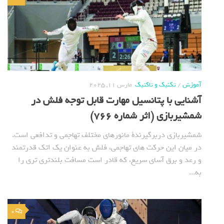
آموزش
/
تکنیک و تاکتیک
مارس 11, 2025
آشنایی با پتانسیل مهارت قابل توجه فلش در
شمشیربازی (اثر شماره 766)
شمشیربازی دربرگیرندة مانورهای مختلف تهاجمی و تدافعی است.
در میان این حرکت های تهاجمی، فلش به عنوان یک اتک قدرتمند
و رعد و برق آسای سریع، که قادر است مسافت بلندتری تری را
به...
0