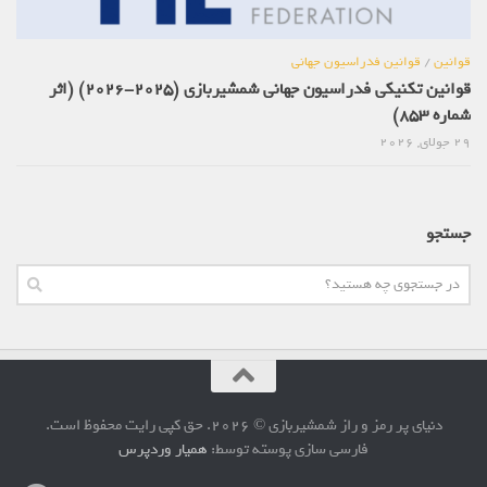
قوانین
/
قوانین فدراسیون جهانی
قوانین تکنیکی فدراسیون جهانی شمشیربازی (2025-2026) (اثر
شماره 853)
29 جولای, 2026
جستجو
دنیای پر رمز و راز شمشیربازی © 2026. حق کپی رایت محفوظ است.
فارسی سازی پوسته توسط:
همیار وردپرس