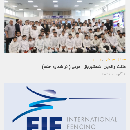
مسائل آموزشی
/
والدین
مثلث والدین-شمشیرباز -مربی (اثر شماره 854)
1 آگوست, 2026