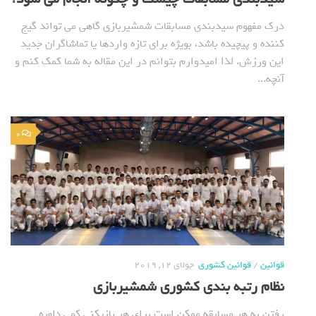
درک مفهوم سیدبندی مسابقات شمشیربازی گاهی می تواند گیج
کننده و پیچیده باشد، بویژه برای تازه واردها یا تماشاگران جدید
این ورزش. لذا امیدوارم بتوانم در این مقاله به شما کمک کنم و
آنچه...
0
قوانین
/
قوانین کشوری
جولای 12, 2019
نظام رتبه بندی کشوری شمشیربازی
رفتن به هر مسابقه ممکن است برای هر بازیکنی کمی دلهره