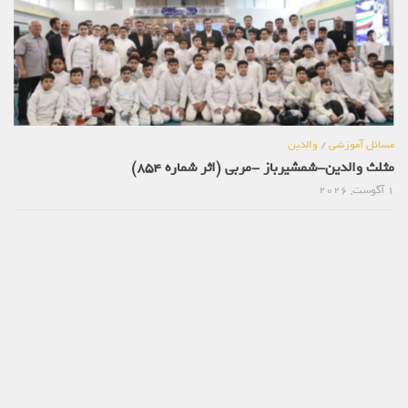
مسائل آموزشی
/
والدین
مثلث والدین-شمشیرباز -مربی (اثر شماره 854)
1 آگوست, 2026