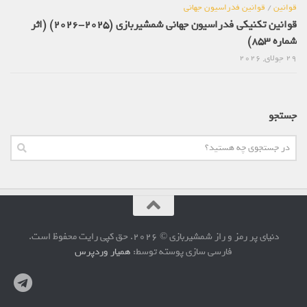
قوانین
/
قوانین فدراسیون جهانی
قوانین تکنیکی فدراسیون جهانی شمشیربازی (2025-2026) (اثر
شماره 853)
29 جولای, 2026
جستجو
دنیای پر رمز و راز شمشیربازی © 2026. حق کپی رایت محفوظ است.
فارسی سازی پوسته توسط:
همیار وردپرس