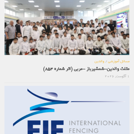
مسائل آموزشی
/
والدین
مثلث والدین-شمشیرباز -مربی (اثر شماره 854)
1 آگوست, 2026