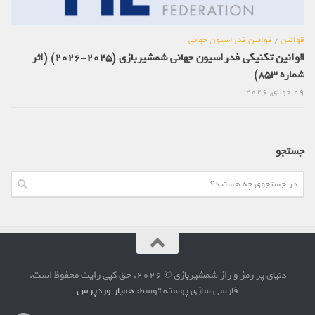
قوانین
/
قوانین فدراسیون جهانی
قوانین تکنیکی فدراسیون جهانی شمشیربازی (2025-2026) (اثر
شماره 853)
29 جولای, 2026
جستجو
دنیای پر رمز و راز شمشیربازی © 2026. حق کپی رایت محفوظ است.
فارسی سازی پوسته توسط:
همیار وردپرس