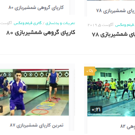
تمرینات و بدنسازی
/
گالری فیلم وعکس
آگوست 4, 2019
 فیلم وعکس
آگوست 5, 2019
کارپای گروهی شمشیربازی 80
ی شمشیربازی 78
0