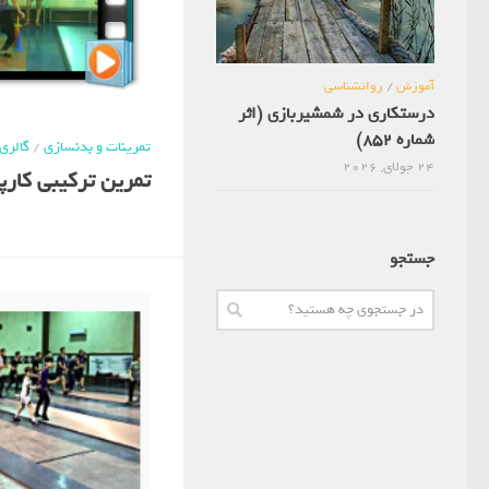
آموزش
/
روانشناسی
درستکاری در شمشیربازی (اثر
شماره 852)
تمرینات و بدنسازی
/
گالری
24 جولای, 2026
تمرین ترکیبی کارپا
جستجو