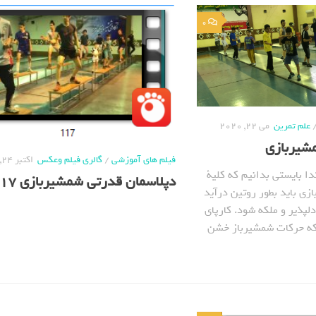
0
علم تمرین
می 22, 2020
مشیربازی
فیلم های آموزشی
/
گالری فیلم وعکس
اکتبر 24, 2019
ا بایستی بدانیم که کلیة
دپلاسمان قدرتی شمشیربازی 117
زی باید بطور روتین درآید
لپذیر و ملکه شود. کارپای
که حرکات شمشیرباز خشن