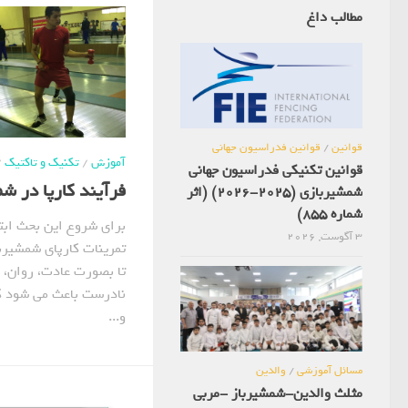
مطالب داغ
قوانین
/
قوانین فدراسیون جهانی
آموزش
/
تکنیک و تاکتیک
/
قوانین تکنیکی فدراسیون جهانی
فرآیند کارپا در ش
شمشیربازی (2025-2026) (اثر
شماره 855)
برای شروع این بحث ابتد
3 آگوست, 2026
تمرینات کارپای شمشیربا
تا بصورت عادت، روان، د
نادرست باعث می شود 
و...
مسائل آموزشی
/
والدین
مثلث والدین-شمشیرباز -مربی